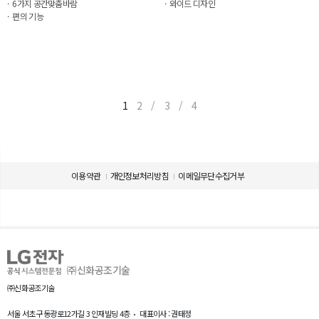
6가지 공간맞춤바람
와이드 디자인
편의 기능
1
2
/
3
/
4
이용약관
개인정보처리방침
이메일무단수집거부
㈜신화공조기술
㈜신화공조기술
서울 서초구 동광로12가길 3 인재빌딩 4층
대표이사 : 권태정