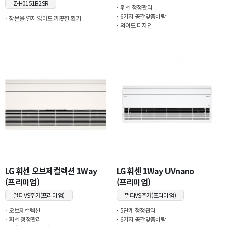
Z-H0151B2SR
휘센 청정관리
6가지 공간맞춤바람
창문을 열지 않아도 깨끗한 환기
와이드 디자인
LG 휘센 오브제컬렉션 1Way
LG 휘센 1Way UVnano
(프리미엄)
(프리미엄)
멀티VS주거(프리미엄)
멀티VS주거(프리미엄)
오브제컬렉션
5단계 청정관리
휘센 청정관리
6가지 공간맞춤바람